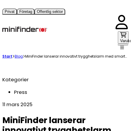
Privat
Företag
Offentlig sektor
Varuk
Start
Blog
MiniFinder lanserar innovativt trygghetslarm med smarta hälsomätningsfunktioner
Kategorier
Press
11 mars 2025
MiniFinder lanserar
innovativt trygghetslarm