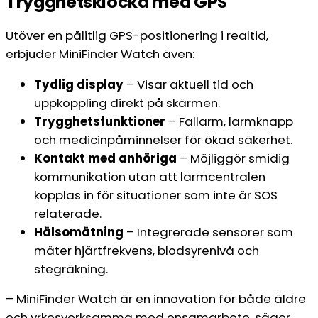
Trygghetsklocka med GPS
Utöver en pålitlig GPS-positionering i realtid,
erbjuder MiniFinder Watch även:
Tydlig display
– Visar aktuell tid och
uppkoppling direkt på skärmen.
Trygghetsfunktioner
– Fallarm, larmknapp
och medicinpåminnelser för ökad säkerhet.
Kontakt med anhöriga
– Möjliggör smidig
kommunikation utan att larmcentralen
kopplas in för situationer som inte är SOS
relaterade.
Hälsomätning
– Integrerade sensorer som
mäter hjärtfrekvens, blodsyrenivå och
stegräkning.
– MiniFinder Watch är en innovation för både äldre
och yrkesverksamma med ensamarbete, säger