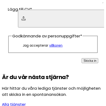
Lägg till CV
*
Dra filer hit eller 
Max filstorlek: 2 MB.
Godkännande av personuppgifter
*
Jag accepterar
villkoren
Skicka in
Är du vår nästa stjärna?
Här hittar du våra lediga tjänster och möjligheten
att skicka in en spontanansökan.
Alla tjänster