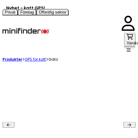
Nyhet - katt GPS!
Privat
Företag
Offentlig sektor
Varuk
Produkter
GPS för katt
Gato