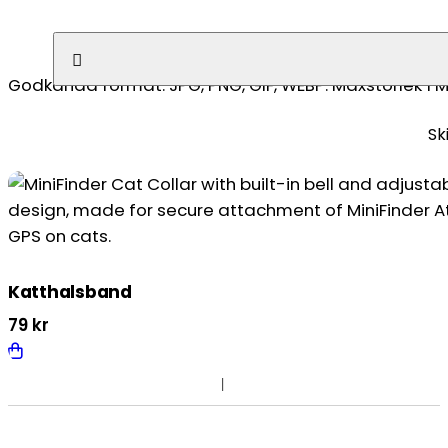
Ingen fil vald
Godkända format: JPG, PNG, GIF, WEBP. Maxstorlek 1 M
Katthalsband
79
kr