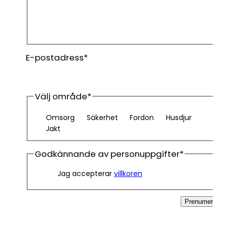
Förnamn
Efternamn
E-postadress
*
Välj område
*
Omsorg
Säkerhet
Fordon
Husdjur
Jakt
Godkännande av personuppgifter
*
Jag accepterar
villkoren
Prenumerera