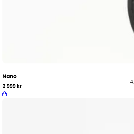
Nano
4
2 999
kr