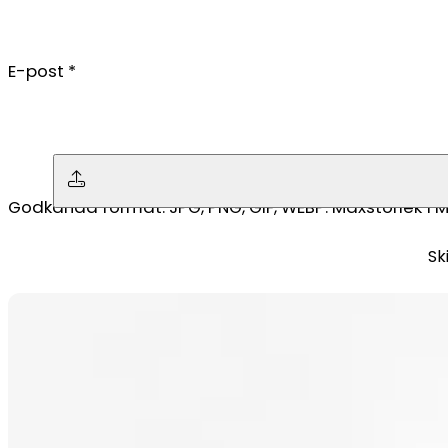
E-post
*
Ingen fil vald
Godkända format: JPG, PNG, GIF, WEBP. Maxstorlek 1 M