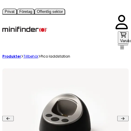
Privat
Företag
Offentlig sektor
Varuk
Produkter
Tillbehör
Pico laddstation